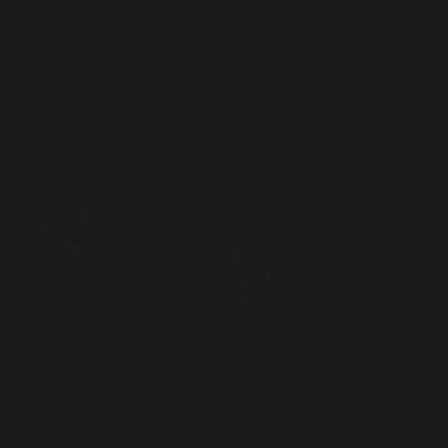
Prendre de la hauteur en leadership : un réflexe vital,
pas un luxe
Quand on est dirigeant, manager ou leader, les