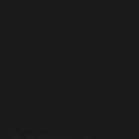
journées peuvent vite ressembler à une course
d’obstacles.Les urgences s’enchaînent. Les décisions
fusent. Les demandes pleuvent. Et petit à petit… on
perd le fil. Et pourtant, c’est justement quand tout
s’accélère qu’il…
Lise Brunaud
21 mai 2025
Leadership conscient
Croire en son potentiel : et si tout commençait là ?