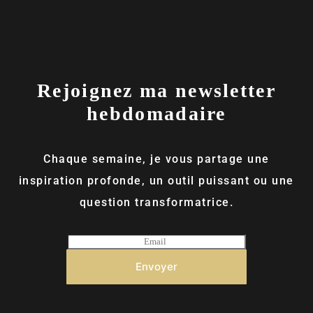
Rejoignez ma newsletter
hebdomadaire
Chaque semaine, je vous partage une
inspiration profonde, un outil puissant ou une
question transformatrice.
E
m
a
Envoyer
i
l
*