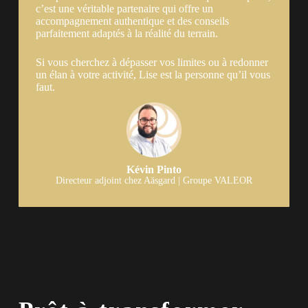
c’est une véritable partenaire qui offre un
accompagnement authentique et des conseils
parfaitement adaptés à la réalité du terrain.
Si vous cherchez à dépasser vos limites ou à redonner
un élan à votre activité, Lise est la personne qu’il vous
faut.
Kévin Pinto
Directeur adjoint chez Aäsgard | Groupe VALEOR