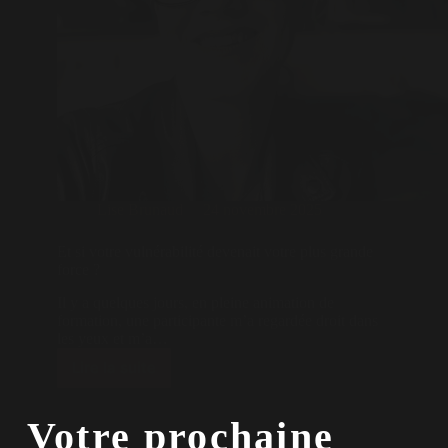
Lise Brunaud
24 novembre 2025
Et si votre vulnérabilité devenait votre plus grande
force ?
Il y a quelques jours, en pleine animation de
formation, une participante m’a regardée droit dans
les yeux et m’a…
Lire la suite
Votre prochaine